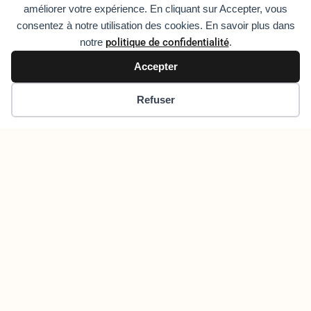
améliorer votre expérience. En cliquant sur Accepter, vous
consentez à notre utilisation des cookies. En savoir plus dans
notre
politique de confidentialité
.
Besoin de conseils ?
Accepter
Appelez dès maintenant
06 58 80 19 58
Refuser
Lun-Sam, 9h-17h
VOUS SOUHAITEZ NOUS PARLER
Une Question, Un Nouveau
Projet ? Contactez-Nous !