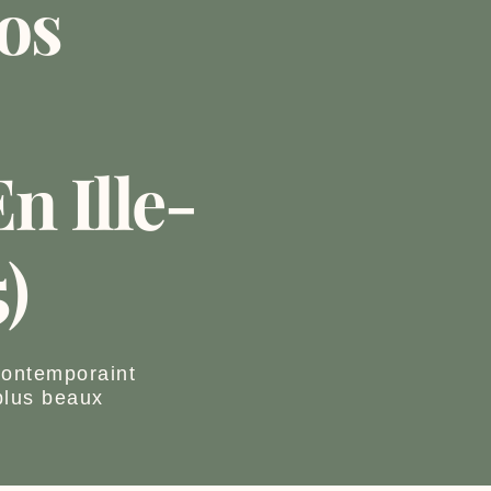
os
n Ille-
)
contemporaint
plus beaux