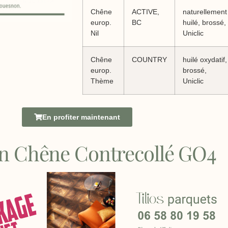
Chêne
ACTIVE,
naturellement
europ.
BC
huilé, brossé,
Nil
Uniclic
Chêne
COUNTRY
huilé oxydatif,
europ.
brossé,
Thème
Uniclic
En profiter maintenant
En Chêne Contrecollé GO4