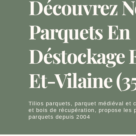
Découvrez N
Parquets En
Déstockage E
Et-Vilaine (35
Tilios parquets, parquet médiéval et 
et bois de récupération, propose les 
parquets depuis 2004