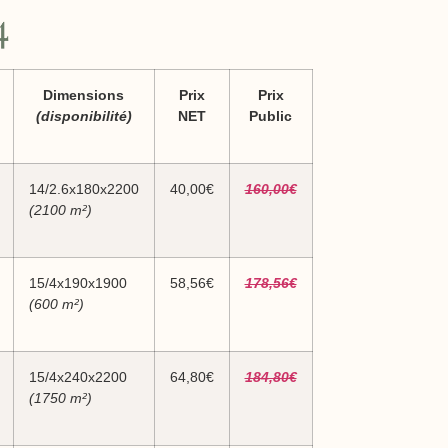
4
Dimensions
Prix
Prix
(disponibilité)
NET
Public
14/2.6x180x2200
40,00€
160,00€
(2100 m²)
15/4x190x1900
58,56€
178,56€
(600 m²)
15/4x240x2200
64,80€
184,80€
(1750 m²)