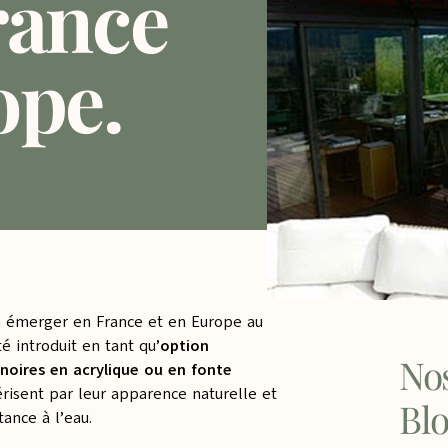
rance
ope.
 à émerger en France et en Europe au
é introduit en tant qu’
option
Nos
noires en acrylique ou en fonte
érisent par leur apparence naturelle et
Bl
tance à l’eau.