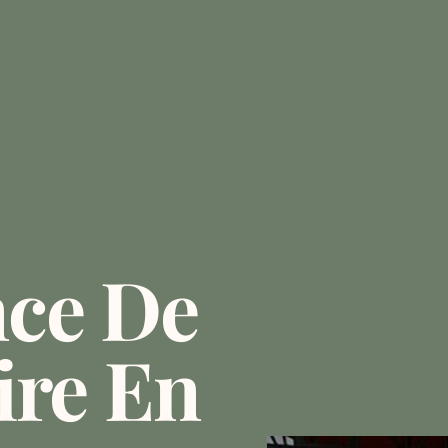
nce De
ire En