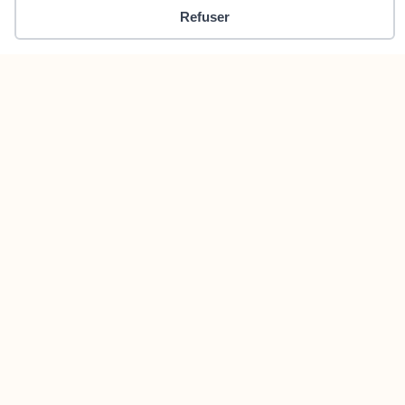
06 58 80 19 58
Refuser
Lun-Sam, 9h-17h