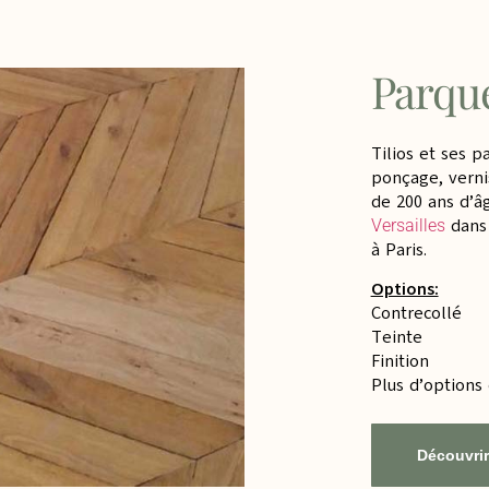
Parque
Tilios et ses p
ponçage, verni
de 200 ans d’â
dans 
Versailles
à Paris.
Options:
Contrecollé
Teinte
Finition
Plus d’options
Découvrir