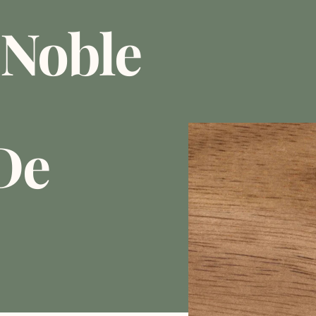
 Noble
De