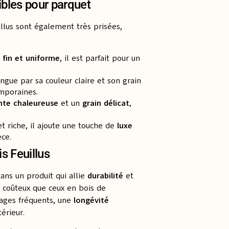
ibles pour parquet
illus sont également très prisées,
 fin et uniforme
, il est parfait pour un
tingue par sa couleur claire et son grain
mporaines.
nte chaleureuse
et un
grain délicat
,
t riche, il ajoute une touche de
luxe
ce.
s Feuillus
dans un produit qui allie
durabilité
et
s coûteux que ceux en bois de
ages fréquents, une
longévité
érieur.