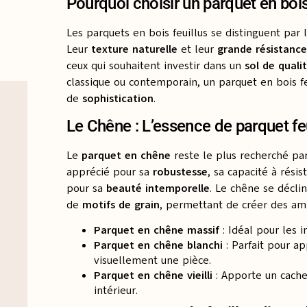
Pourquoi choisir un parquet en bois 
Les parquets en bois feuillus se distinguent par 
Leur
texture naturelle
et leur
grande résistance
ceux qui souhaitent investir dans un
sol de quali
classique ou contemporain, un parquet en bois f
de
sophistication
.
Le Chêne : L’essence de parquet feu
Le
parquet en chêne
reste le plus recherché par
apprécié pour sa
robustesse
, sa capacité à résis
pour sa
beauté intemporelle
. Le chêne se décl
de
motifs de grain
, permettant de créer des am
Parquet en chêne massif
: Idéal pour les i
Parquet en chêne blanchi
: Parfait pour ap
visuellement une pièce.
Parquet en chêne vieilli
: Apporte un cache
intérieur.