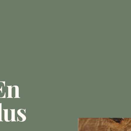
En
lus