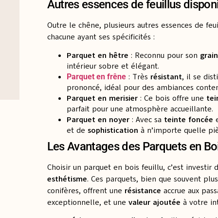
Autres essences de feuillus dispon
Outre le chêne, plusieurs autres essences de feu
chacune ayant ses spécificités :
Parquet en hêtre
: Reconnu pour son
grain
intérieur sobre et élégant.
: Très
résistant
, il se dis
Parquet en frêne
prononcé, idéal pour des ambiances conte
Parquet en merisier
: Ce bois offre une
tei
parfait pour une atmosphère accueillante.
Parquet en noyer
: Avec sa
teinte foncée
e
et de
sophistication
à n’importe quelle piè
Les Avantages des Parquets en Boi
Choisir un parquet en bois feuillu, c’est investir 
esthétisme
. Ces parquets, bien que souvent plu
conifères, offrent une
résistance
accrue aux pass
exceptionnelle, et une
valeur ajoutée
à votre int