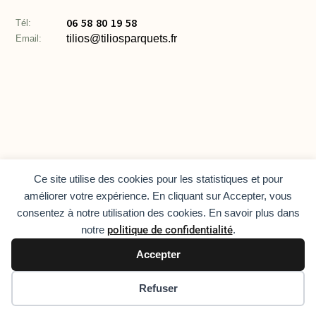
06 58 80 19 58
Tél:
tilios@tiliosparquets.fr
Email:
Ce site utilise des cookies pour les statistiques et pour
Horaire D'ouverture:
améliorer votre expérience. En cliquant sur Accepter, vous
du Lundi au Samedi.
consentez à notre utilisation des cookies. En savoir plus dans
sur rendez-vous
notre
politique de confidentialité
.
Besoin de conseils ?
Accepter
Appelez dès maintenant
06 58 80 19 58
Refuser
Lun-Sam, 9h-17h