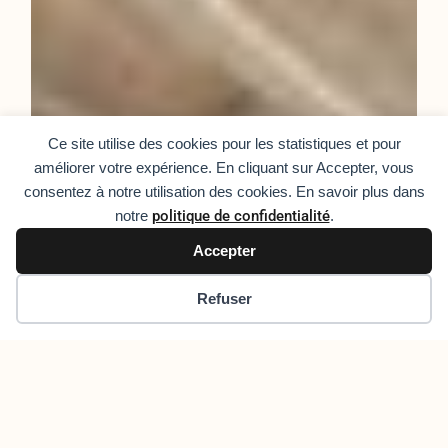
Ce site utilise des cookies pour les statistiques et pour
améliorer votre expérience. En cliquant sur Accepter, vous
consentez à notre utilisation des cookies. En savoir plus dans
notre
politique de confidentialité
.
Besoin de conseils ?
Accepter
Appelez dès maintenant
06 58 80 19 58
Refuser
Lun-Sam, 9h-17h