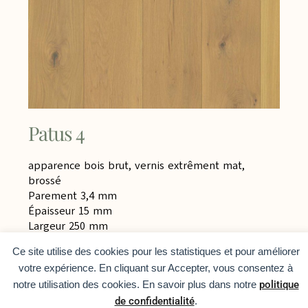
Patus 4
apparence bois brut, vernis extrêment mat,
brossé
Parement 3,4 mm
Épaisseur 15 mm
Largeur 250 mm
Types de pose: Connexion languette et rainure
Ce site utilise des cookies pour les statistiques et pour améliorer
Toutes les planches sont biseautées tout autour
votre expérience. En cliquant sur Accepter, vous consentez à
Brossé : pour plus de profondeur
notre utilisation des cookies. En savoir plus dans notre
politique
Convient pour le chauffage au sol
Les variations de couleur, l’aubier, les gros nœuds
de confidentialité
.