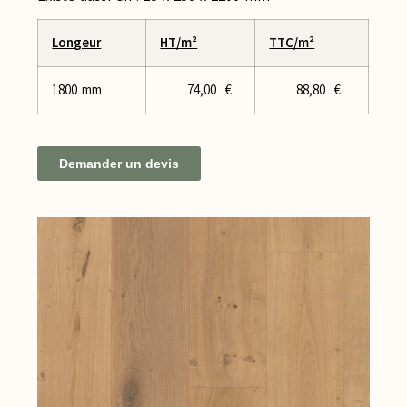
Longeur
HT/m²
TTC/m²
1800 mm
74,00 €
88,80 €
Demander un devis